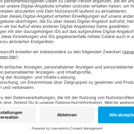
Somit sind aktuell 92 Menschen in Düsseldorf am Co
liegt bei 15,3 und ist damit gleich geblieben.
Weitere Infos und Links:
Die Coronazahlen der Stadt!
Hier geht es zu unserem Podcast: Corona. Und jetzt
Die Coronazahlen vom 13. September!
Unsere Sonderseite zum Coronavirus!
Anzeige