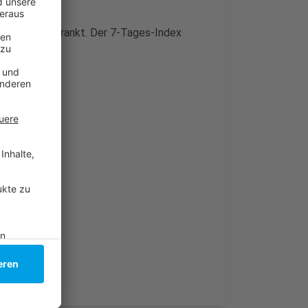
ronavirus erkrankt. Der 7-Tages-Index
?