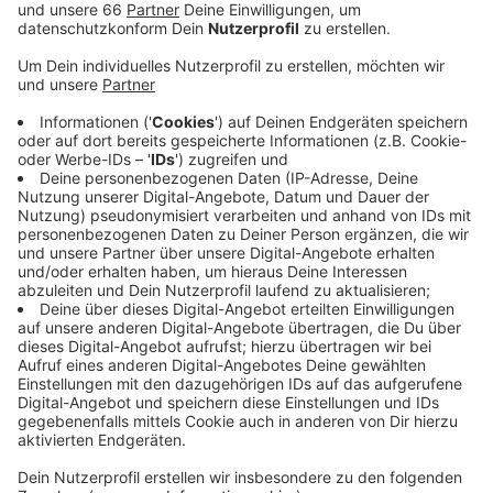
Anzeige
Die Coronazahlen in Düsseldorf bleiben relativ
konstant auf einem hohen Niveau - auch im landes-
und bundesweiten Vergleich. Der 7 Tage-Index liegt in
unserer Stadt bei 20 Neuerkrankungen pro 100.000
Einwohnern. Gestern lag dieser Wert bei 22. Erste
Einschränkungen gibt es, wenn der Index einen Wert
von 30 erreicht hat. Im Moment sind noch 150
Menschen in Düsseldorf infiziert. In Altenheimen gab
es keine neue positiven Corona-Testergebnisse.
Aktuelle Coronazahlen der Stadt
:
Corona-Infos der Stadt:
Corona-Infos vom Land NRW: