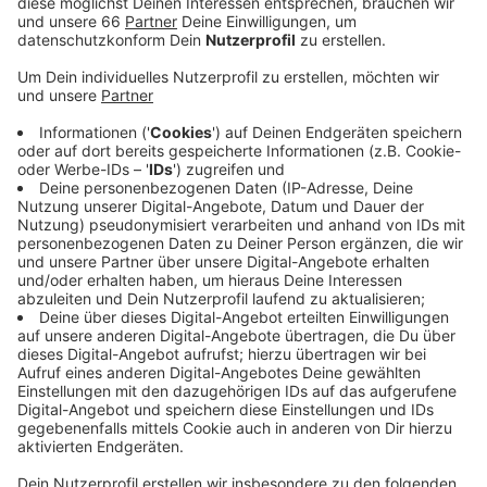
Anzeige
Besonders stark betroffen ist das Düsseldorfer
Gastgewerbe – also zum Beispiel Restaurants, Caterer
und Hotels. Das spüren auch viele Auszubildende und
Studenten in unserer Stadt, die Nebenjobs in dieser
Branche haben. So gab es im Dezember deutlich
weniger verfügbare Jobs im Gastgewerbe als im
Vorjahreszeitraum. Schon im vergangenen Sommer
hatte die Agentur für Arbeit gemeldet, dass ungefähr
ein Fünftel der studentischen Nebenjobber ihren Job
verloren hätten.
Weitere Infos und Links zum Thema:
Daten des Arbeitsmarktes 2020!