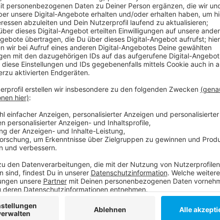
Morgen (31. Oktober 2020) ist letzter Test-Tag im T
Vereinigung nun bekannt gegeben. Sie hatte das Tes
Ende des Engagements des Landes NRW beim Betrieb
einem ausländischen Risikogebiet zurück kommt und
sich später selber um einen Corona-Test bemühen. 
Ende Juli aufgemacht, seitdem wurden rund 90.000
1.200 positiv – etwas mehr als 1,3 Prozent. Der Tag
August. Am Tag vorher war Spanien zum Risikogebiet
Weitere Infos und Links zum Thema:
Hier informiert der Flughafen!
Infos zum Testzentrum!
Düsseldorf: Flughafen stemmt sich gegen Krise!
Anzeige