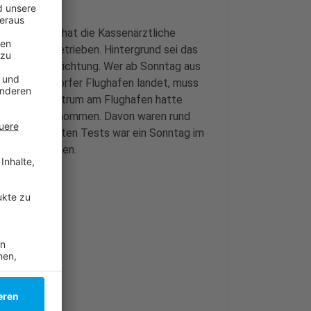
erminal. Das hat die Kassenärztliche
t-Zentrum betrieben. Hintergrund sei das
 dieser Einrichtung. Wer ab Sonntag aus
 am Düsseldorfer Flughafen landet, muss
Das Test-Zentrum am Flughafen hatte
 Abstriche genommen. Davon waren rund
 mit den meisten Tests war ein Sonntag im
 erklärt worden.