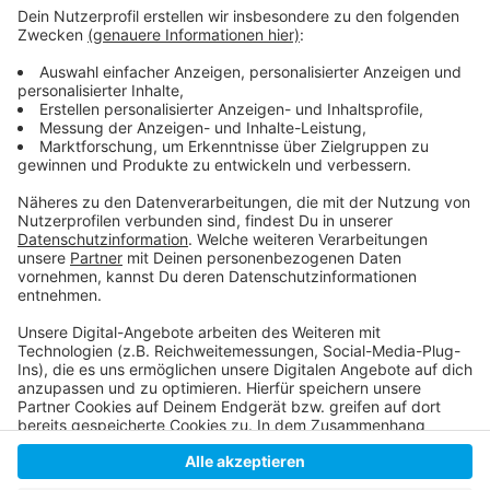
100.000 Einwohner an.
Abstriche: 101 in der Diagnostikpraxis / 56 im
Drive-In-Testzentrum / 75 weitere Abstriche vom
Vortag (vorgenommen vom mobilen Service)
Anzeige
Anzeige
Anzeige