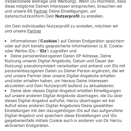
An diesem Mittwoch (10. Juni 2020) sind zwei neue
Infektionen dazu gekommen. Seit dem 3. März haben
sich damit nachweislich 1524 Düsseldorfer
angesteckt. 33 Menschen, die mit dem Coronavirus
infiziert waren, sind bisher in Düsseldorf gestorben.
Über 1300 Menschen sind wieder gesund.
Weiter Zahlen:
12 (-5) Menschen werden aktuell im Krankenhaus
behandelt
Davon 3 (-1) auf Intensivstationen
242 (+4) Menschen befinden sich aktuell in
häuslicher Quarantäne
Die sogenannte 7-Tages-Inzidenz liegt derzeit in
Düsseldorf bei 11,0 - dieser Wert gibt die Zahl der
Neuerkrankungen in den letzten 7 Tagen pro