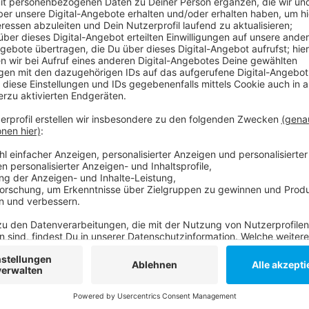
Anzeige
Bisher ist eine Bewohnerin laut Stadt in eine Klinik e
bisher symptomfrei. Es hatte in den letzten Wochen
Corona-positive Mitarbeiter gegeben, allerdings nicht
Die Stadt untersucht deshalb derzeit, wie es in Be
Dort gilt erstmal Besuchsverbot und die Mitarbeite
Anzeige