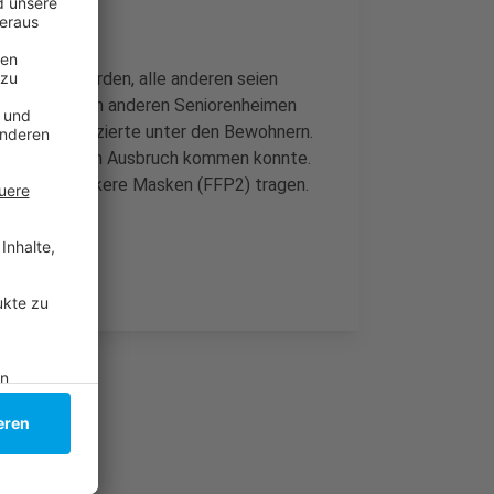
ingeliefert worden, alle anderen seien
 auch schon in anderen Seniorenheimen
 so viele Infizierte unter den Bewohnern.
nrath zu diesem Ausbruch kommen konnte.
r müssen stärkere Masken (FFP2) tragen.