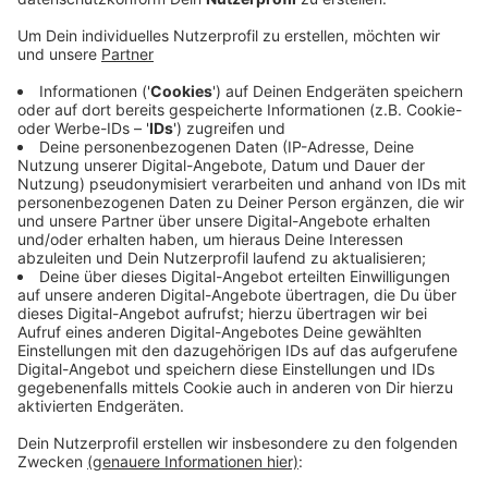
Anzeige
700 Erkrankte gelten als wieder gesund. Das sind 43
mehr als am Vortag - gleichzeitig ist die Zahl der Neu-
Infizierten wieder nur ganz leicht um zehn (auf 959)
gestiegen. In den Kliniken ist die Lage weiter kaum
verändert, Tendenz derzeit aber positiv: 58 (Vortag:
60) Menschen liegen mit einer Corona-Infektion in
einem Düsseldorfer Krankenhaus, davon 27 (34) auf
Intensivstationen.
Anzeige