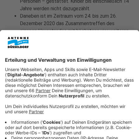
Personen – gestattet. Kinder bis einschließlich 14
Jahre werden nicht dazugezählt.
Daneben ist im Zeitraum vom 24. bis zum 26.
Dezember 2020 das Zusammentreffen des
eigenen Hausstandes mit höchstens vier weiteren
Personen aus dem engsten Familienkreis (hierzu
zählen Ehegatten, Lebenspartner und Partner
einer nichtehelichen Lebensgemeinschaft sowie
Verwandte in gerader Linie, Geschwister,
Geschwisterkinder und deren jeweilige
Haushaltsangehörige) zulässig. Auch hier werden
Kinder bis zu einem Alter von einschließlich 14
Jahren bei der Berechnung der Personenzahl nicht
mitgezählt.
Pflegeheime:
In Pflegeheimen und vergleichbaren Einrichtungen
der Eingliederungshilfe/Behindertenhilfe werden
die Test- und Hygieneregeln nochmal verschärft.