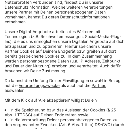
sowie Getränkemärkte,
Wochenmärkte für Verkaufsstände mit dem
Schwerpunkt Lebensmittel und Güter des
täglichen Bedarfs,
Apotheken, Reformhäuser, Sanitätshäuser,
Babyfachmärkte und Drogerien,
Tankstellen, Banken und Sparkassen sowie
Poststellen,
Kioske und Zeitungsverkaufsstellen,
Futtermittelmärkte und Tierbedarfsmärkte,
Verkauf von Weihnachtsbäumen sowie Schnitt-
und schnell verderblichen Topfblumen
Einrichtungen des Großhandels für
Großhandelskunden und – beschränkt auf den
Verkauf von Lebensmitteln – auch für Endkunden.
Zulässig bleiben auch für die geschlossenen
Läden der Versandhandel und die Auslieferung
bestellter Waren. Die Abholung bestellter Waren
durch Kunden ist ebenfalls zulässig, wenn sie