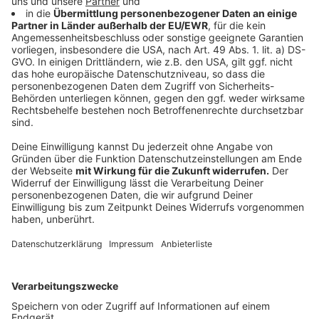
unter Beachtung von Schutzmaßnahmen vor
Infektionen kontaktfrei erfolgen kann.
In Geschäften, die sowohl Güter des täglichen
Bedarfes als auch andere Sortimente anbieten,
gilt genau wie im Frühjahr Folgendes: Liegt der
Schwerpunkt bei den Gütern des täglichen
Bedarfs, dürfen die Geschäfte insgesamt öffnen,
ihre sonstigen Sortimente aber auch nicht
ausweiten. Liegt der Schwerpunkt in den anderen
Sortimenten, dürfen nur die täglichen
Bedarfsgüter verkauft werden, die anderen
Sortimente aber nicht.
Die Abgabe von Lebensmitteln durch soziale
Einrichtungen (zum Beispiel durch die Tafeln)
bleibt gestattet.
Anzeige