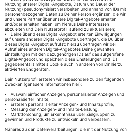
Besucher müssen grundsätzlich FFP2-Masken
tragen. Ihnen soll soweit möglich vor dem Besuch
ein Schnelltest empfohlen und angeboten
werden. Beschäftigte müssen alle drei Tage
getestet werden und beim direkten Kontakt etwa
mit Pflegebedürftigen ebenfalls FFP2-Masken
tragen. Auch Bewohnerinnen und Bewohner sind
regelmäßig zu testen.
Anzeige
Handel:
Grundsätzlich wird der Einzelhandel geschlossen.
Geöffnet bleiben nur Läden für Güter des
täglichen Bedarfs; das sind
der Lebensmitteleinzelhandel, Direktvermarkter
von Lebensmitteln, Abhol- und Lieferdienste