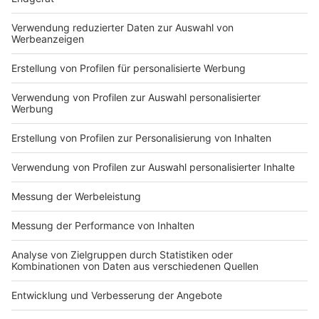
Die Coronaschutzverordnung zum Download
Anzeige
Hier könnt ihr euch die gesamte, aktuelle
Coronaschutz-Verordnung downloaden. Die
Verordnung läuft nach jetzigem Stand am 10. Januar
2021 aus.
Anzeige
Es ist davon auszugehen, dass sich Bund und Länder
am 5. Januar 2021 ein neues Bild verschaffen und
darüber entscheiden, ob der harte Lockdown ab 10.
Januar noch einmal verlängert wird oder ob schon
gelockert werden kann.
Autor: Joachim Schultheis (mit Land.NRW)