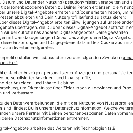
Die komplette Mannschaft inklusive Trainern und Betr
fünftägigen Quarantäne. Was das für den Spielbetrie
Feldmann:
Anzeige
Frieder Feldmann, Sprecher der DEG
Coronaausbruch bei der Düsseldorfer EG
Anzeige
DEG-Sportdirektor Niki Mondt wird in einer Mitteilung
um weitere Ansteckungen zu verhindern.