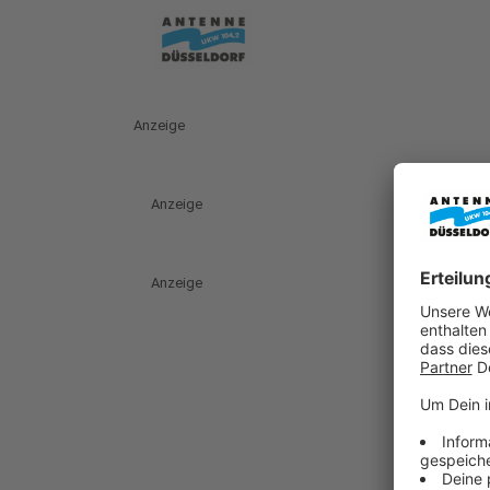
Anzeige
Anzeige
Anzeige