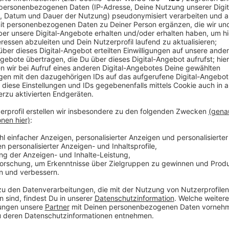
Anzeige
Auch hier in Düsseldorf gehen die Corona-Zahlen weite
Kategorien. Zwei weitere Menschen haben ihre Infekt
Zahl der Corona-Toten auf 518. Innerhalb eines Tag
Infektionen. Dadurch ist auch die 7-Tage-Inzidenz w
Punkte (10,7) auf 224,2. Auch in den Krankenhäusern 
Corona-Patientinnen und Patienten behandelt; siebe
Intensivstationen müssen 21 Menschen behandelt wer
in Düsseldorf noch nie höher war, waren die Kranke
wesentlich höher. Damals war die Impfaktion aber au
Anzeige
Weitere Infos und Links zum Thema:
Anzeige