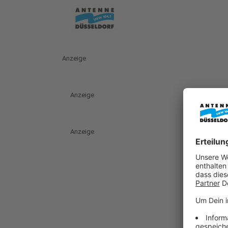
Anzeige
Anzeige
Anzeige