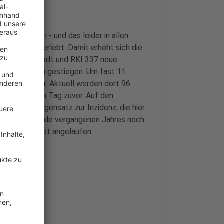
r nach oben - und das leider in allen
ion nicht überlebt. Damit erhöht sich die
es melden Stadt und RKI 337 neue
ieder deutlich gestiegen. Um fast 11
wird es voller. Aktuell werden dort 96
n mehr als am Tag zuvor. Auf den
den. Im Gegensatz zur Inzidenz, die hier
nhauszahlen Ende vergangenen Jahres noch
ch gerade erst angelaufen.