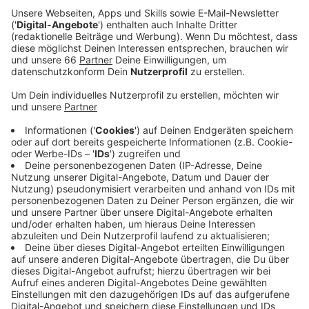
Beispiel, weil nicht alle Infizierte einen PCR-Test
machen.
Veröffentlicht:
Mittwoch, 11.05.2022 06:49
Anzeige
Auch bei uns in Düsseldorf stecken sich immer
weniger Menschen mit Corona an. Die Inzidenz ist im
Vergleich zum Vortag um über 30 Punkte gesunken
und liegt mittlerweile bei 380. Heute vor einem Monat
lag dieser Wert noch rund 480 Punkte höher. Allerdings
werden heute sechs weitere Todesfälle im
Zusammenhang mit Covid-19 gemeldet. Damit sind
seit dem Beginn der Pandemie – im März 2020 – 867
Menschen an oder mit Corona verstorben. Auch in den
Krankenhäusern entspannt sich die Lage weiter.
Aktuell liegen rund 120 Menschen mit Corona in einer