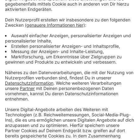
Düsseldorfer Klinik. Darunter sind auch Menschen mit
positivem Test, die eigentlich eine ganz andere
Haupterkrankung haben. Auf den Intensivstationen in
unserer Stadt werden aktuell 14 Covid-Patienten
behandelt – das entspricht fünf Prozent der belegten
Betten. Eine Überlastung des Gesundheitssystems
droht also nicht.
Anzeige
Weitere Infos und Links zum Thema
Anzeige
Hier informiert die Stadt
Infektionszahlen des RKI
Anzeige