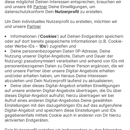
gestiegen.
Veröffentlicht:
Freitag, 16.04.2021 05:39
Anzeige
Sie liegt nun bei rund 144. Dieser Wert gibt an, wie
viele Menschen unter 100.000 Einwohnern sich
innerhalb einer Woche wissentlich angesteckt haben.
Seit Ausbruch der Corona-Pandemie sind 342
Düsseldorfer an oder mit CoViD-19 gestorben. Damit
haben innerhalb der letzten 24 Stunden drei weitere
Menschen die Krankheit nicht überlebt.
Weitere Infos und Links zum Thema:
Hier gibt es weitere Corona-Zahlen aus Düsseldorf!