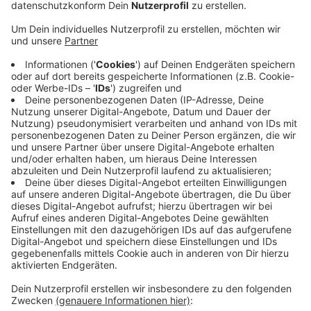
Um das Ansteckungsrisiko zu minimieren muss in
Restaurants ein Mindestabstand von 1,5 Metern
zwischen den Tischen eingehalten werden, die
Besucher werden mit Kontaktdaten registriert und
Hinweise auf richtige Hygienemaßnahmen müssen
ausgehängt werden. Bars, Clubs, Diskotheken,
Spielhallen, Theater, Kinos und Museen mußten schon
gestern schließen. Und auch im Sportbereich gilt:
gestern Abend war erstmal das letzte Training. Die
großen Fitnesscenter informieren auf ihren Webseiten
oder Facebookseiten über die vorübergehenden
Schließungen. Ab heute (17. März 2020) müssen auch
Sport- und Musikvereine, Schwimmbäder oder
Volkshochschulen ihr Angebot einstellen - erstmal bis
zum 19. April (2020).
Anzeige