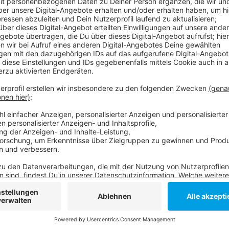
Anzeige
Knapp 200 Menschen (193), bei denen ein Corona-Verd
Quarantäne. Die für das Gesundheitssystem wichtige
behandelt werden müssen, ist leicht rückläufig: Vo
Corona in Düsseldorfer Kliniken - aktuell sind es 65. 
Menschen - vor einer Woche waren es 46.
Anzeige