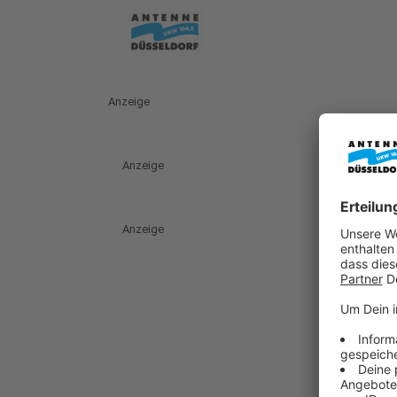
Anzeige
Anzeige
Anzeige