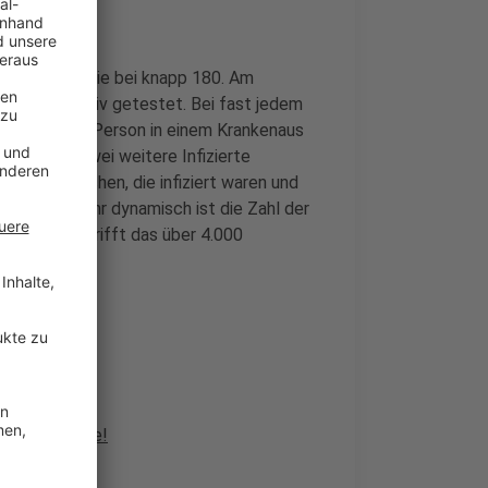
tag, da lag sie bei knapp 180. Am
chen positiv getestet. Bei fast jedem
gt, dass die Person in einem Krankenaus
ußerdem zwei weitere Infizierte
e 89 Menschen, die infiziert waren und
standen. Sehr dynamisch ist die Zahl der
 Aktuell betrifft das über 4.000
e Corona-Lage!