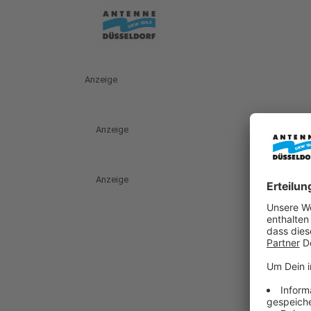
Anzeige
Anzeige
Anzeige