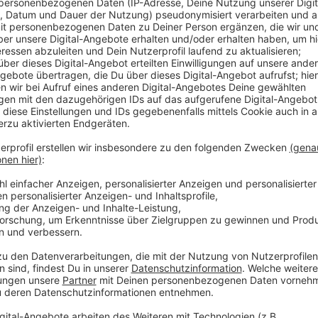
Anzeige
Am höchsten war die Zahl der Neuinfektionen am Frei
Sonntag wurden laut Gesundheitsamt knapp 100 Mens
sechsten Infizierten sind die Symptome so ausgeprä
behandelt werden muss. Über das Wochenende sind a
gestorben. Damit haben seit dem Beginn der Pandemi
zumeist Vorerkrankungen hatten, das Virus nicht über
Menschen, die sich in häuslicher Quarantäne befinden.
Menschen.
Weitere Infos:
Hier informiert das Gesundheitsamt über die aktuell
Weniger Corona-Infizierte in Düsseldorf!