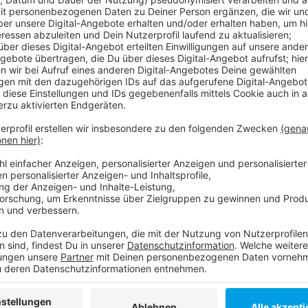
Auch deshalb steigt der 7-Tage-Wert in unserer Stad
Deutschland weiter leicht zurückgeht. Heute liegt di
und damit etwas höher als gestern (29. Juni 2021) - 
einer Woche (23. Juni 2021). Hier lag der Wert noch 
Düsseldorfer sind aktuell infiziert, berichtet die S
Covid werden nicht gemeldet. Seit Beginn der Pande
in Düsseldorf 426 Menschen an den Folgen ihrer Infe
weiter geimpft. 5609 Dosen wurden gestern verabreic
Dosis, die den Impfschutz komplettiert. In den Zah
Betriebsärzte nicht berücksichtig.
Weitere Infos und Links zum Thema:
RKI: Nur wenige Infektionen aus dem Ausland ein
Biontech-Impfung löst langanhaltende Immunrea
EU-Impfzertifikat-Start: Diese Erleichterungen s
Anzeige