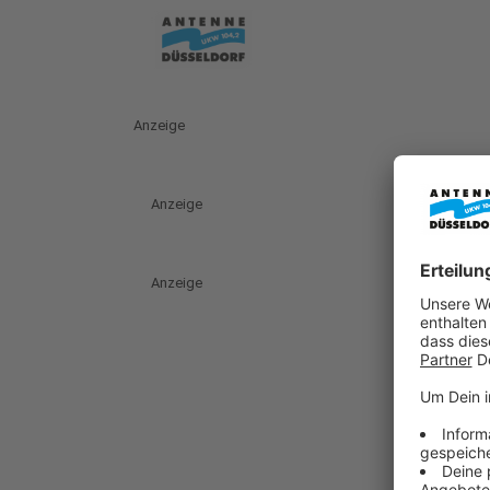
Anzeige
Anzeige
Anzeige