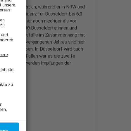
t weiter leicht an, während er in NRW und
e 7-Tage-Inzidenz für Düsseldorf bei 6,3
aber auch immer noch niedriger als vor
bei 8,5. Rund 80 Düsseldorferinnen und
tadt. Neue Todesfälle im Zusammenhang mit
mie im März vergangenen Jahres sind hier
ktion gestorben. In Düsseldorf wird auch
ht; in 4167 Fällen war es die zweite
len der Stadt werden Impfungen der
geschleppt
ktion aus
tehen an