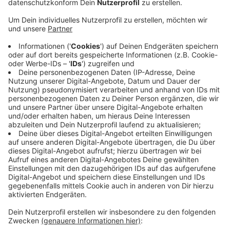
Anzeige
Bei weiteren 15 Düsseldorfern wurde das Virus jetzt
festgestellt. Gleichzeitig sind aber auch 35 Menschen
wieder genesen. Dadurch ist die Zahl der registriert
Erkrankten auf aktuell 262 Patienten zurückgegangen.
Darunter sind auch insgesamt sechs Bewohner und
Mitarbeiter von zwei Alten- und Pflegeheimen, bei
denen das Virus jetzt erkannt wurde. Betroffen sind
laut der Stadt die "Pro Seniore Residenz" in
Holthausen und das Wichernhaus in Flingern. Außerdem
haben sich über 500 weitere Düsseldorfer auf Corona
testen lassen.
Anzeige