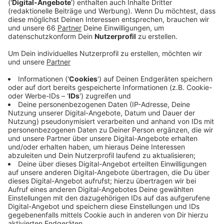
Veröffentlicht:
Freitag, 04.11.2022 06:42
Anzeige
Nicht nur die Inzidenz ist laut RKI gesunken, es wurden
auch weniger schwere Covid-19-Verläufe erfasst.
Zudem zeige sich auch bei der Viruslast im Abwasser
ein fallender Trend. In den Krankenhäusern droht durch
Covid-19 ebenfalls keine Überlastung. Die Stadt
meldete zuletzt 185 Menschen, die mit Corona im
Krankenhaus liegen. Darunter sind viele Patienten, die
eigentlich wegen einer ganz anderen Krankheit in
Behandlung sind. Heute werden für Düsseldorf rund
470 neue Infektionsfälle gemeldet. Außerdem sind
zwei weitere Menschen im Zusammenhang mit Covid-
19 verstorben.