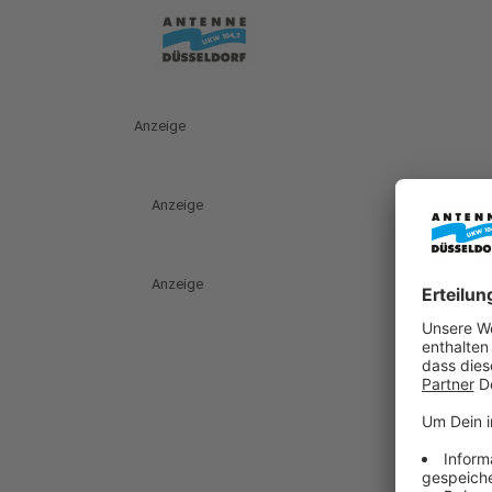
Anzeige
Anzeige
Anzeige