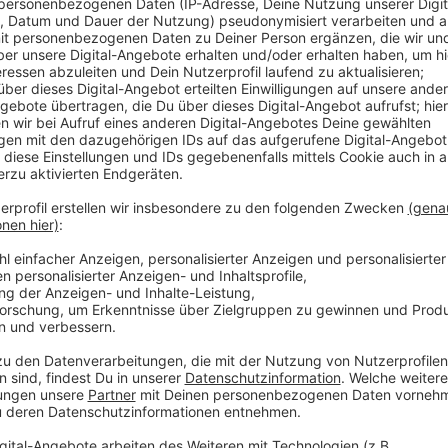
Anzeige
Das RKI meldet heute morgen 205 Neuinfektionen. Das
Woche. Zudem sind sechs weitere Menschen mit Coro
Vergleich zu letzter Woche um rund 22 Punkte gesunke
Kliniken bleibt die Lage weiter angespannt. 139 Me
behandelt werden, 45 von ihnen auf der Intensivsta
auf der Normal- als auch auf der Intensivstation meh
Anzeige
Weitere Infos und Links zum Thema:
Anzeige
Antenne-Düsseldorf-Sonderseite zum Coronavir
Hier könnt ihr euch impfen und testen lassen