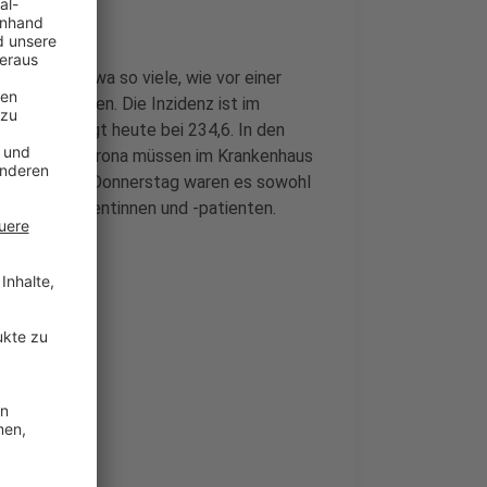
 sind in etwa so viele, wie vor einer
na gestorben. Die Inzidenz ist im
n - sie liegt heute bei 234,6. In den
nschen mit Corona müssen im Krankenhaus
tion. Letzten Donnerstag waren es sowohl
r Coronapatientinnen und -patienten.
us