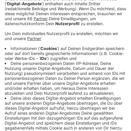
Veröffentlicht:
Montag, 17.01.2022 14:50
Anzeige
Sie liegt heute bei 510,9 und damit fast 60 Punkte
niedriger als gestern. Für Düsseldorf melden Stadt und
RKI heute insgesamt 138 neue Fälle. Die hohe Inzidenz
macht sich weiterhin nicht in den Krankenhäusern
bemerkbar. Die Stadt meldet aktuell 36
Intensivpatienten. Nach wie vor haben wir die
Möglichkeit, uns unkompliziert unsere erste, zweite
oder dritte Impfung abzuholen. Entweder an den
städtischen Impfstellen an der Heinrich-Heine-Allee
oder hinter dem Hauptbahnhof. Oder am Impfmobil,
das steht heute beispielsweise an der Kirche St.
Ursula auf der Margaretenstraße.