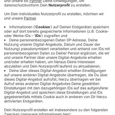
Veröffentlicht:
Mittwoch, 15.04.2020 05:36
Anzeige
Damit steigt die Zahl der Infizierten auf insgesamt
806. Von den Menschen, die am Coronavirus erkrankt
sind, werden aktuell 71 in einem Krankenhaus
behandelt – diese Zahl ist unverändert (Stand: 14.
April, 8 Uhr). Zwei Patienten, die zuvor auf einer
Intensivstation lagen, konnten diese wieder verlassen.
Damit werden aktuell 45 Menschen in unserer Stadt
intensivmedizinisch betreut. Auch die Zahl der
Menschen die sich in häuslicher Quarantäne befinden
ist leicht gesunken, sie liegt aktuell bei rund 200.
Unverändert ist die Zahl der Genesenen, sie liegt bei
390 – und auch die Zahl der Verstorbenen ist mit 13 im
Vergleich zum Vortag gleich geblieben.