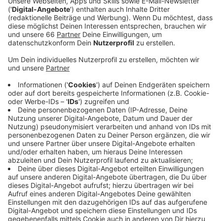
Veröffentlicht:
Montag, 16.03.2020 05:48
Anzeige
Es geht dabei zum Beispiel um Verdienstausfälle, um
Mitarbeiter, die ihre Kinder betreuen müssen oder ob
man sich auf noch mehr Einschränkungen einstellen
muss. Nikolaus Paffenholz von der IHK sagt, dass
besonders die Unsicherheit über die Dauer der Krise
vielen Unternehmern zu schaffen macht:
Anzeige