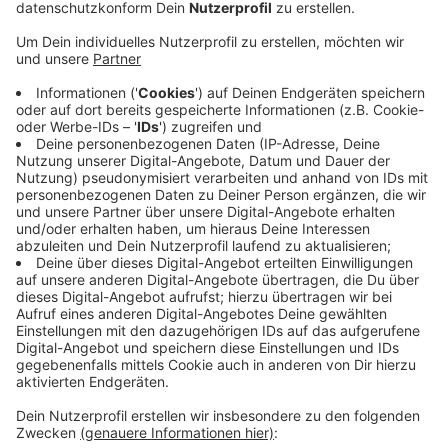
Veröffentlicht:
Dienstag, 17.03.2020 05:52
Anzeige
Geisel sagte, die Infektionsgefahr in Bussen und
Bahnen sei hoch. Deshalb solle jeder, der könne, zurzeit
darauf verzichten, Bus und Bahn zu benutzen. Die
Rheinbahn hat auch reagiert und fährt ab morgen
(Mittwoch, 18. März 2020) nach Samstagsfahrplan.
Die Stadt hat noch weitere Maßnahmen ergriffen. So
dürfen Gaststätten ab sofort nur noch öffnen, wenn
sie selber kochen, höchstens 50 Plätze, genügend
Platz zwischen den Tischen und keinen Tresen haben.
Die normale Kneipe und Eisdielen müssen damit
geschlossen bleiben.
Anzeige