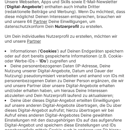
Das geht den Zahlen hervor, die wir von der Stadt
bekommen haben.
Veröffentlicht:
Dienstag, 08.02.2022 14:51
Anzeige
Kontaktbeschränkungen, Masken tragen, Abstand
halten, geschlossene Schulen und Kitas - uns wurde
und wird in Pandemiezeiten einiges abverlangt. Dafür
ist aber die Zahl der Erkrankungen, die die Atemwege
betreffen und die durch Aerosole verbreitet werden
von 2019 bis 2021 deutlich runtergegangen. Magen-
Darm-Erkrankungen zum Beispiel von über 720
gemeldeten Fällen auf rund 390. Windpocken von 215
auf 28. Vor drei Jahren gab es noch fast 1100
Influenza-Fälle, letztes Jahr wurden nur acht
gemeldet.