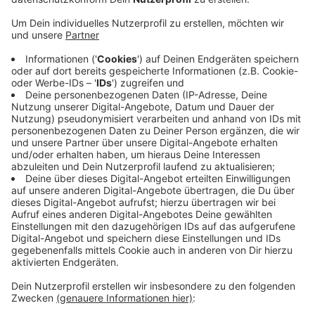
Anzeige
Vier der 75 Bewohner waren positiv auf das
Coronavirus getestet worden. Weil alle anderen
Bewohner als Kontaktpersonen gelten, dürfen die
Menschen Unterkunft jetzt nicht mehr verlassen. Die
Infizierten und vier weitere Menschen, die zur
Risikogruppe gehören, werden von der Stadt
gesondert untergebracht. Die Quarantäne wird durch
die Stadt kontrolliert.
Anzeige