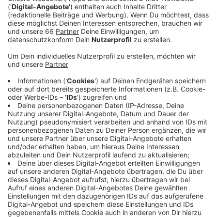
der Beatmungsmaschine.
Veröffentlicht:
Donnerstag, 09.12.2021 04:44
Anzeige
Das sorgt für eine hohe Belastung der
Intensivstationen in Düsseldorfs Kliniken. Von den rund
270 Betten waren am Mittwochabend nur neun frei.
Das hat Konsequenzen. Die Uni-Klinik warnt sogar auf
ihrer Homepage davor, dass nicht-dringliche
Behandlungen in einigen Fällen verschoben werden
müssen und dass nicht immer gewährleistet ist, dass
Patienten auf Intensivstationen einen Platz finden.
Ähnlich sieht es auch in anderen Düsseldorfer
Krankenhäusern aus.
Anzeige