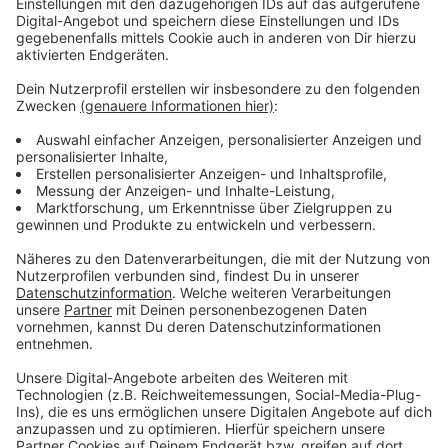
Anzeige
Die Inzidenz hier in Düsseldorf ist wieder leicht
gestiegen und liegt heute bei 55,6. Knapp über 8.000
(8.076) Menschen wurden gestern im Impfzentrum
oder in Arztpraxen geimpft.
Anzeige
Weitere Infos und Links zum Thema
Anzeige
Biden: US-Geheimdienste sollen Ursprung von
Corona aufklären