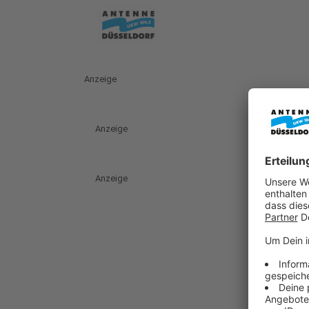
Anzeige
Anzeige
Anzeige