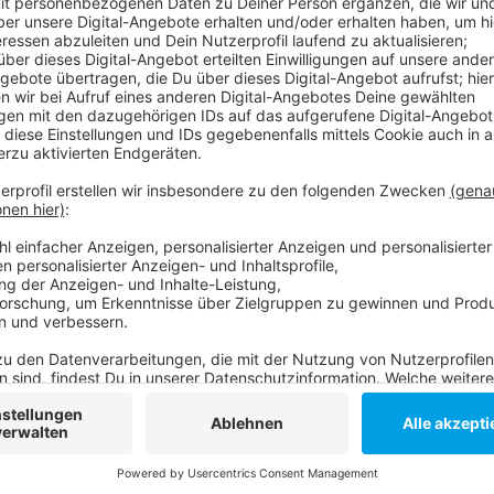
Die Deutsche Bank hatte zusammen mit ihren Mitarb
gestartet, um wohnungslose Menschen in der Krise z
Einrichtung ist eins von zwölf gemeinnützigen Projek
Rahmen ihrer Corona-Hilfsaktion finanziell unterstütz
Anzeige