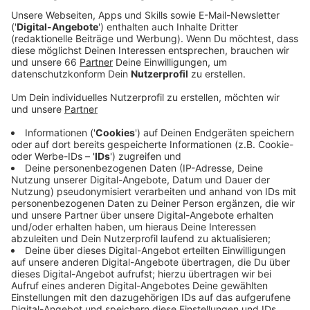
einer ähnlichen Summe. Die Krise trifft auch die
Rheinbahn - sie muss deshalb sparen.
Veröffentlicht:
Dienstag, 20.04.2021 05:12
Anzeige
Der Aufsichtsrat hat darüber beraten. Ziel ist es durch
verschiedene Maßnahmen Geld einzusparen. Dafür
hatte auch ein Gutachter das Unternehmen analysiert
und Vorschläge unterbreitet, zum Beispiel einen
Stellenabbau. Dieser wurde laut eines Aufsichtsrat-
Mitgliedes aber nicht diskutiert. Allerdings hieß es,
dass alles auf den Prüfstand müsse, um
Sparpotentiale ausfindig zu machen. Konkret
betroffen sind zum Beispiel die neuen Metrobus-
Linien. Sie könnten in Zukunft weniger häufig fahren.
Wichtig sei aber auch, dass der Betrieb wieder schnell