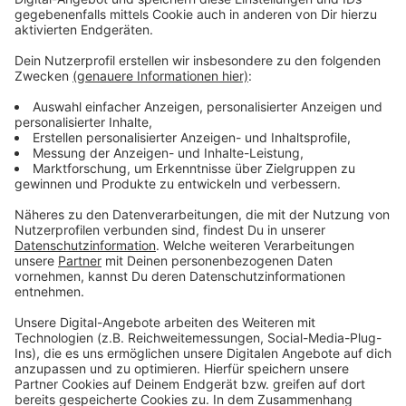
hochgefahren werden kann, wenn die Pandemie vorbei
ist. Die Regierungsfraktionen in Berlin haben sich
darauf verständigt, die geplante nächtliche
Ausgangssperre abzuschwächen. Sie könnte jetzt von
22 bis 5 Uhr greifen - Joggen und Spaziergänge sollen
bis Mitternacht erlaubt sein. Eine solche Regelung
könnte auch Auswirkungen auf die Rheinbahn haben.
Falls in Düsseldorf eine Ausgangssperre greifen sollte,
dann wird auch die Taktung der Rheinbahn
heruntergefahren. Das hat uns ein
Aufsichtsratsmitglied so bestätigt. So soll ebenfalls
Geld gespart werden.
Weitere Infos und Links zum Thema:
Die Rheinbahn ist seit 125 Jahren in Düsseldorf
unterwegs!
Hier geht es zur Homepage der Rheinbahn!