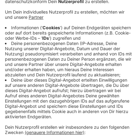
Anzeige
Aus diesen "schwerwiegenden Gründen" werde die
Sonntagspflicht ausgesetzt. Auch die Bäder und
Saunen in Düsseldorf haben ab heute (Montag, 16.
März 2020) wegen Corona zu. Das hat die
Bädergesellschaft am Wochenende mitgeteilt.
Demnach bleiben alle städtischen Bäder und
Saunaanlagen bis mindestens zum Ende der
Osterferien (Sonntag, 19. April 2020) geschlossen. Mit
der Maßnahme will die Bädergesellschaft verhindern,
dass sich das Virus weiter verbreitet. Laut dem Erlass
des Landes hätten die Bäder heute noch öffnen
dürfen.
Anzeige