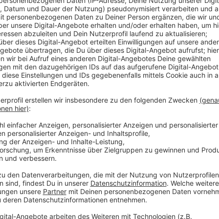
Anzeige
Vor rund zwei Wochen (17. Dezember 2021) waren es
gibt es demnach in Schulen, gefolgt von Reiserückke
Coronapatientinnen und - patienten, die im Kranken
Stadt jetzt wieder regelmäßig veröffentlichen. Das
nicht geklappt. Wie viele der Coronapatientinnen un
behandelt werden müssen, konnte uns die Stadtsprec
keine Zahlen.
Anzeige
Weitere Infos und Links zum Thema
Anzeige
ZOE-Studie aus Großbritannien: Symptome bei 