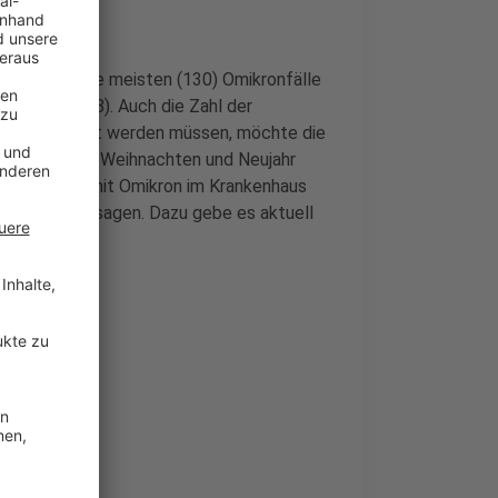
 noch 53. Die meisten (130) Omikronfälle
hrenden (118). Auch die Zahl der
haus behandelt werden müssen, möchte die
 hat zwischen Weihnachten und Neujahr
d -patienten mit Omikron im Krankenhaus
herin nicht sagen. Dazu gebe es aktuell
Omikron