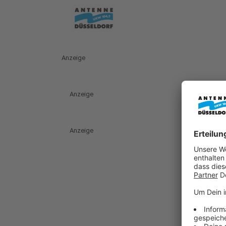
Anzeige
Anzeige
Anzeige