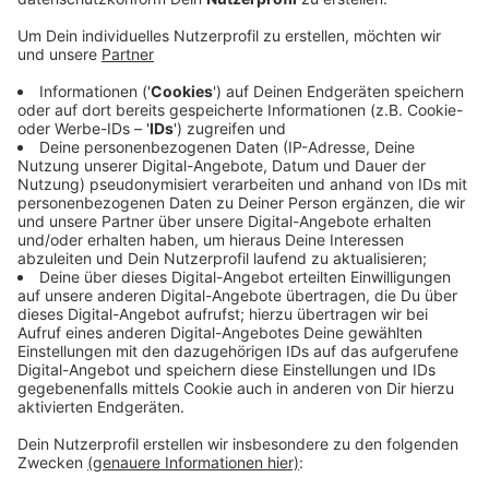
Veröffentlicht:
Montag, 23.03.2020 16:05
Anzeige
Das Monatsende ist nah, Mieten und Gehälter müssen
gezahlt werden - das große Problem derzeit heißt
"Liquidität", sagt ein Sprecher des DEHOGA. Man wisse
zwar, dass das Problem in der Politik gehört worden
sei, jetzt müsse aber ganz schnell auch eine Lösung
her. Dass die Restaurants jetzt generell für Gäste
geschlossen sind, gibt den Gastronomen zumindest
eine bessere Chance auf das Kurzarbeiter-Geld. Auch
das muss aber erst vorgestreckt werden.
Anzeige