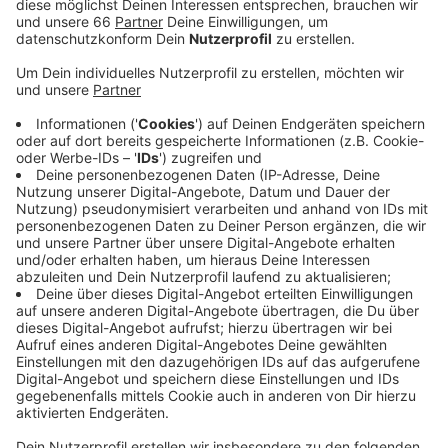
Anzeige
Die ist aber nur eine Momentaufnahme, denn weiterhin
heißt es: „Wir sind mit den Behörden in Kontakt und
beobachten die Situation“. Die meisten Bankkunden
stehen heute vor verschlossenen Türen. Viele Filialen
bleiben geschlossen. Von den Sprechern der
Unternehmen heißt es: „Wir wollen damit unsere
Kunden und Mitarbeiter schützen“. Die Commerzbank
in Düsseldorf hat beispielsweise nur noch drei ihrer 16
Filialen geöffnet; an relevanten Orten, wie es heißt.
Das sind Benrath, Oberkassel und an der Kö. Die
Stadtsparkasse Düsseldorf macht auch viele Filialen
dicht. Die Versorgung mit Bargeld bleibt aber über die
Bankautomaten nach wie vor für Kunden aller Banken
gewährleistet. Außerdem können wir bargeldlos
bezahlen oder an vielen Supermarktkassen Bargeld