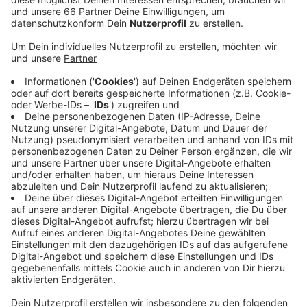
Bei den Kitas sind 6 Einrichtungen betroffen, an
denen insgesamt 8 positiv getestete Personen
gezählt wurden.
Veröffentlicht:
Donnerstag, 18.06.2020 06:57
Anzeige
Die meisten Fälle an Grundschulen sind vor dem
Regelbetrieb aufgetreten, der am Montag wieder
eingeführt wurde. Die Kinder hatten sich nicht in der
Schule, sondern im persönlichen Umfeld angesteckt.
Es gibt außerdem nachgewiesene Infektionen von
Schülern an einem Gymnasium, einer Gesamtschule,
einer Realschule und einem Berufskolleg. - In den Kitas
wurden die COVID19 Infektionen zum Teil bei Kindern
nachgewiesen, aber auch beim Betreuungspersonal. In
allen Fällen wurden sofort sämtliche Kontaktpersonen