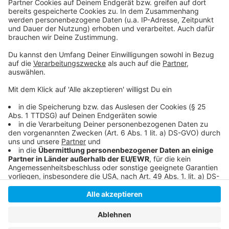
Mehr Informationen
Eine der aufstrebenden Pop-Acts hat mit "Someone
Else" eine neue Single veröffentlicht: ClockClock. Es
Akzeptieren
ist Vorbote für ein folgendes Album, sowie eine
powered by
Usercentrics Consent
angekündigte Europatour in 2023. Hier hört ihr den
Management Platform
Track.
Anzeige
Anzeige
Anzeige