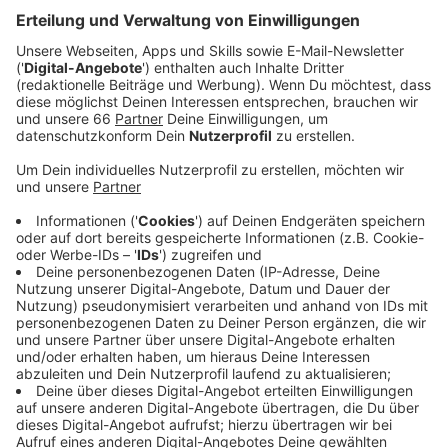
Anzeige
Hinter dem Namen ClockClock steht
Singer/Songwriter Bojan Kalajdzic, der gemeinsam mit
dem Produzenten-Kollektiv um Mark Vonsin und
Fabian Fieser die ClockClock-Songs und Sounds
kreiert. Pop-Melodien, Beats und Vocals: So lässt sich
der Soundmix von ClockClock charakterisieren, mit
dem die Formation eine Gratwanderung zwischen
Zeitgeist und Innovation vollführt. Essenziell wichtig in
der Musik von ClockClock: Die emotionale
Aufrichtigkeit, nur das zu transportieren, was in ihnen
vorgeht. Zu "Someone Else" sagen sie: "'Someone Else'
beschreibt den Moment, bei dem einen in einer jungen
Beziehung klar wird, dass man nicht der oder die
richtige für die Person ist. Auch wenn es weh tut, ist
es das richtige, die Beziehung klarzustellen und ehrlich
zueinander zu sein." Die neue Single von ClockClock -