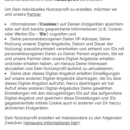
Anzeige
80 Mann hat es gebraucht, um das große Zelt
aufzurichten. Damit ist ein wichtiger Schritt erledigt,
denn jetzt kann die Bühne aufgebaut und dann Licht-
und Tontechnik installiert werden. Am Montag
kommen dann die Artisten dazu, um zu proben. Am
Donnerstag werden zur Premiere auch einige Promis
erwartet. Die Show "Totem" beschäftigt sich mit der
Evolutionsgeschichte des Menschen und will auch die
Ureinwohner Kanadas würdigen. Gemeinsam mit einem
Stamm Kostüme, Musik und Tänze entwickelt.
Anzeige