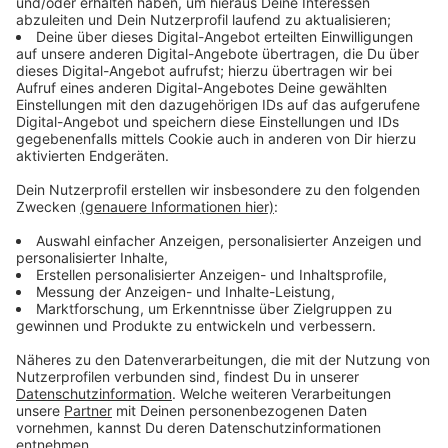
Anzeige
Studenten reichen Wasserflaschen für
wartende Personen
Anzeige
Bei der Rückkehr droht aller Voraussicht nach nun auch
Chaos. In letzter Konsequenz hat das alle immer
irgendwie mit Corona zu tun. Die Firmen, die am
Flughafen für die Gepäckausgabe zuständig sind,
haben in Coronazeiten mangels Beschäftigung viel
Personal abgebaut und finden nun kein neues Personal.
Ähnlich wie die Sicherheitsdienste, die die
Handgepäckkontrollen organisieren oder der
Gastronomie in Nordrhein-Westfalen. Tatsächlich
sollen Studenten parat stehen, die zumindest