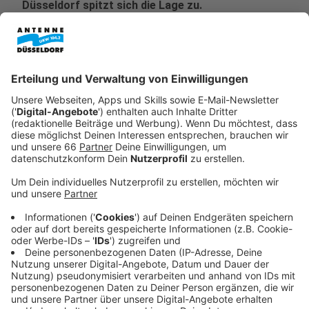
Düsseldorf spitzt sich die Lage zu.
Veröffentlicht:
Mittwoch, 15.06.2022 09:51
Anzeige
Da steigt die Vorfreude auf den Sommerurlaub doch
gleich ins Unermessliche: Nachdem an den NRW-
Flughäfen in den letzten Wochen lange Schlangen an
den Sicherheitskontrollen fast Standard waren, drohen
jetzt auch noch riesige Probleme bei der
Gepäckausgabe. Darauf hat jetzt nochmal der
Flughafen Düsseldorf hingewiesen. Wer in diesem
Sommer ab Düsseldorf oder auch Köln/Bonn abhebt,
muss zunächst mal mit langen Wartezeiten bei den
Handgepäck-Sicherheitskontrollen rechnen und
möglichst viele Stunden früher anreisen, um dann noch
irgendwie den Flieger zu erwischen