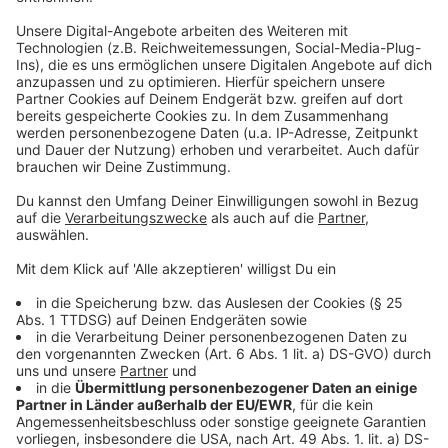
Wasserflaschen ausgeben können, falls es zu
mehrstündigen Wartezeiten kommt. Die
Urlaubserholung ist in einem solchen Fall natürlich dann
schon teilweise dahin.
Anzeige
Düsseldorfer Flughafen-Verwaltung
entschuldigt sich
Anzeige
Die Flughafen-Verwaltung des Airport Düsseldorf hat
sich im Vorfeld schon entschuldigt und das Schlimme
ist: Sie kann eigentlich gar nichts dafür. Für die
Sicherheitskontrollen nach dem Check-In sind die
Bundespolizei und die von ihr beauftragten