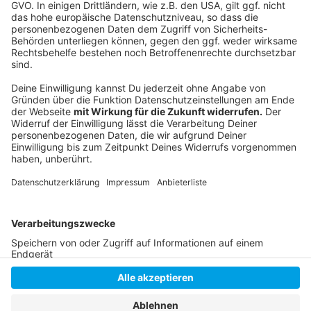
Sicherheitsdienste verantwortlich, für die
Gepäckausgabe gibt es ebenfalls Dienstleister. Der
Flughafen kann immer nur Löcher stopfen. Die
unrühmliche Folge: es hagelt schlechte Bewertungen
im Internet.
Autor: Marc Pesch
Anzeige
Anzeige
Anzeige