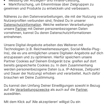
Carlstadt
: 12,62%
Oberkassel: 12,55%
FDP-Lowlights:
Garath: 3,03%
Holthausen
: 3,78%
Lierenfeld: 3,84%
AfD-Highlights:
Garath: 30,95%
Hafen: 21,84%
Hassels
: 18,80%
AfD-Lowlights:
Golzheim
: 6,84%
Kalkum: 7,04%
Kaiserswerth: 7,24%