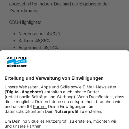
abgeschnitten haben. Das sind die Ergebnisse der
Zweitstimmen:
CDU-Highlights:
Niederkassel
: 45,92%
Kalkum: 45,86%
Angermund: 45,14%
CDU-Lowlights:
Flingern-Süd
: 13,40%
Hafen: 13,79%
Oberbilk: 15,86%
SPD-Highlights:
Lierenfeld
: 23,33%
Lichtenbroich: 22,13%
Eller: 21,59%