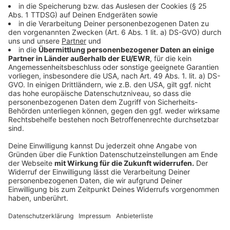
Anzeige
Wie war die Wahlbeteiligung in Düsseldorf &
den Stadtteilen?
Anzeige
©
Antenne Düsseldorf
Anzeige
Die Wahlbeteiligung lag hier in Düsseldorf bei 82,02
Prozent (2021: 77,24 Prozent). Und damit knapp unter
dem Wert für Deutschland. Insgesamt waren rund 59,2
Millionen Menschen zur vorgezogenen Wahl
aufgerufen. Auf 83,5 Prozent wird die Wahlbeteiligung