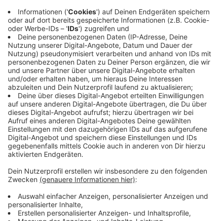
SPD-Lowlights:
Hafen
: 11,49%
Kalkum: 11,68%
Niederkassel: 11,70%
Grüne-Highlights:
Friedrichstadt
: 25.02%
Unterbilk: 24,87%
Flingern-Nord: 24,56%
Grüne-Lowlights:
Garath
: 6,40%
Lichtenbroich: 8,56%
Hassels: 8,76%
FDP-Highlights:
Hafen: 14,94%