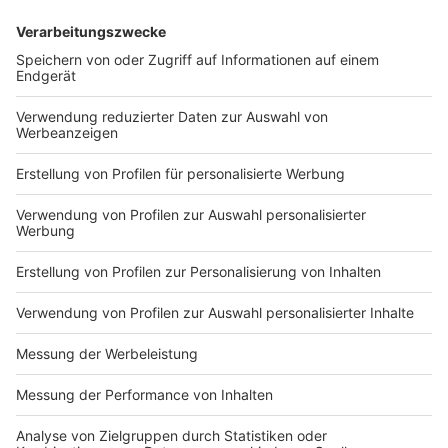
von
Infratest dimap
geschätzt. Dies war der höchste
Wert seit der Zeit vor der deutschen Vereinigung
1990. Bei der vergangenen Bundestagswahl lag die
Wahlbeteiligung bei 76,4 Prozent.
Stadtteile mit besonders hoher Wahlbeteiligung:
Himmelgeist: 92,67%
Angermund: 91,21%
Kalkum: 91,08%
Stadtteile mit besonders niedriger Wahlbeteiligung:
Hafen: 37.29%
Garath: 70,80%
Lierenfeld: 70,86%
Anzeige
Weitere Infos und Links zum Thema: