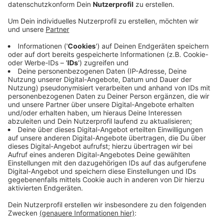
Die Schule erhält einen Erweiterungsbau. Die
konkreten Pläne hat die Stadt bei der
Grundsteinlegung bekannt gegeben.
Veröffentlicht:
Dienstag, 10.03.2020 05:03
Anzeige
Auf drei Etagen sollen sechs neue Klassenräume, drei
Räume für Einzel- und Gruppenarbeiten und eine Aula
enstehen. Im April kommenden Jahres sollen die
Arbeiten fertig sein. Die Stadt investiert alleine an
diesem Standort fast 7 Millionen Euro. Momentan
besuchen rund 460 Schüler in 15 Klassen die Carl-
Benz-Realschule.
Anzeige