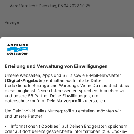
Veröffentlicht:
Dienstag, 05.04.2022 10:25
Anzeige
(adac) - In NRW zahlt eine Familie mit zwei
Erwachsenen und einem zehnjährigen Kind 2022
durchschnittlich 37,02 Euro pro Übernachtung. Damit
liegt NRW unter dem bundesweiten
Durchschnittspreis von 38,33 Euro pro Nacht.
Vergleichsweise teuer ist Campingurlaub in den
touristischen Hochburgen Mecklenburg-Vorpommern
(42,63 Euro), Schleswig-Holstein (40,66 Euro), Baden-
Württemberg (40,20 Euro) und Bayern (39,17
Euro). Günstiger ist es beispielsweise im Saarland
(32,29 Euro) oder Sachsen-Anhalt (33,21 Euro).
Anzeige