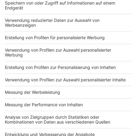
1
Camping Gut Kalberschnacke
Kalberschnacke 8
57489 Drolshagen
2
Campingplatz Blaue Lagune
Jülicher Str. 1-2
47669 Wachtendonk
Anzeige
3
Ferien- und Campingpark Wisseler See
Zum Wisseler See 15
47546 Kalkar
4
Anzeige
Campingpark Sonnenwiese