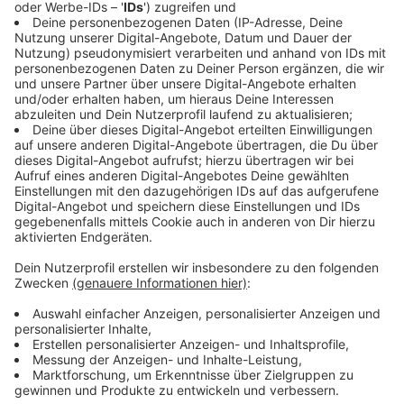
Billige Campingplätze im Bergischen Land
und im Tecklenburger Land
Anzeige
Innerhalb NRWs übernachten Camper im Bergischen
Land (28,33 Euro) und im Tecklenburger Land (32,90
Euro) besonders preiswert. Etwas teurer ist es im
Teutoburger Wald (34,50 Euro). Auch in der Eifel (36,99
Euro), im Sauerland (36,86 Euro) und am Niederrhein
(37,98 Euro) liegen die Preise noch unter dem
Bundesdurchschnitt. Am meisten zahlen
Campingfreunde mit 41,83 Euro für eine
Familienübernachtung im NRW-Teil des
Weserberglandes. Allerdings gibt es hier, wie auch am
Niederrhein, viele sehr gut ausgestattete 4- und 4,5-
Sterne-Plätze (ADAC Klassifikation). Im