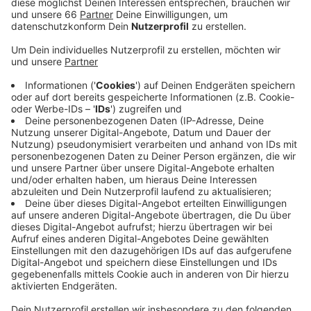
wahrgenommen und fordern in den Corona-
Lockerungen berücksichtigt zu werden. Seit
November (2020) dürfen sie nicht mehr campen.
Wohnwagen und Wohnmobile seien in Bezug auf
Corona so sicher wie ein alleinstehendes Haus,
heißt es.
Veröffentlicht:
Samstag, 13.03.2021 06:33
Anzeige
Die Teilnehmer treffen sich um 13 Uhr an der Messe.
Von dort geht es Richtung Rheinufertunnel, zur Graf-
Adolf-Straße, über die Heinrich-Heine-allee und wieder
zurück zur Messe. Autofahrer müssen mit
Behinderungen rechnen.
Facebook-Gruppe "Campen mit Abstand"