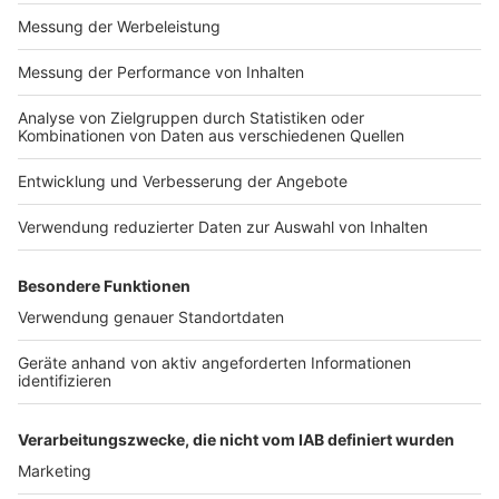
Wir benötigen Ihre
Zustimmung, um den YouTube
Video-Service zu laden!
Wir verwenden einen Service eines
Drittanbieters, um Videoinhalte
einzubetten. Dieser Service kann
Daten zu Ihren Aktivitäten
sammeln. Bitte lesen Sie die
Details durch und stimmen Sie der
Nutzung des Service zu, um dieses
Video anzusehen.
Mehr Informationen
Star-Architekt Santiago Calatrava hat heute (23
Januar 2023) Düsseldorf besucht, um mehr über den
Akzeptieren
geplanten Umbau der Königsallee zu verraten.
powered by
Usercentrics Consent
Anzeige
Management Platform