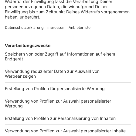
So hatten wir über das Auftauchen der
überraschenden Pläne berichtet
So diskutiert die Architektur-Szene über das
Calatrava-Projekt
Die CENTRUM-Gruppe hat zuletzt den Kö-Bogen II
mit Star-Architekt Ingenhoven realisiert
Weitere Infos zu Santiago Calatrava
Anzeige
Video-Eindrücke der Stadt von der heutigen
Pressekonferenz
Anzeige