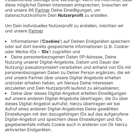
gegeben, sagte ein Stadtsprecher der DPA. In der
Nacht von Samstag auf Sonntag kam es jedoch zu
einem Zwischenfall in der Altstadt.
Veröffentlicht:
Montag, 20.07.2020 05:44
Anzeige
Gegen halb drei in der Nacht ist den Beamten ein
Streit an der beliebten Freitreppe am Rhein
aufgefallen. Die Treppen am Burgplatz waren zu dieser
Uhrzeit noch gut besucht. Während die Beamten den
Streit geschlichtet haben kam es aus einer größeren
Gruppe zum Wurf von Glasflaschen in Richtung der
Polizei. Diese zerschellten unmittelbar neben den
Beamten. Kurz darauf wurden die Einsatzkräfte von
einem Zeugen angesprochen, der die drei
Flaschenwerfer eindeutig identifizieren konnte. Die