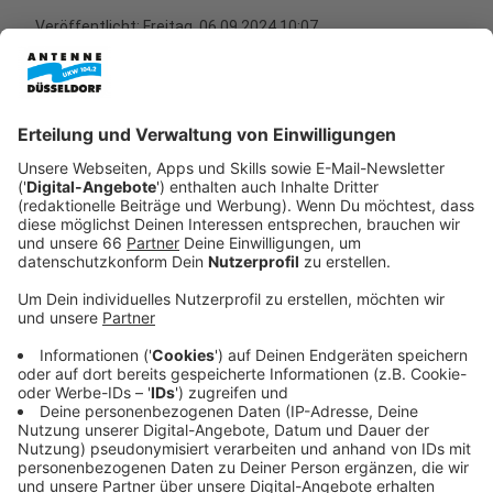
Veröffentlicht:
Freitag, 06.09.2024 10:07
Anzeige
Der Ernstfall wird am 12. September geübt. Sirenen
werden betätigt. Die Warn-App NINA schlägt an,
genauso Katwarn. Und auch das nun in 2023
eingeführte Cell Broadcast-System wird sich
bemerkbar machen. Auch wir im Radio sind teil der
Warnkette. Zum Glück alles nur als Probe und nur für
wenige Minuten ab 11 Uhr. Trotz alledem ist der
bundesweite Warntag von Bedeutung. Schließlich lief
in der Vergangenheit bei Probealarmen nicht alles rund
- außerdem wurden nicht alle Menschen damit
erreicht.
Anzeige