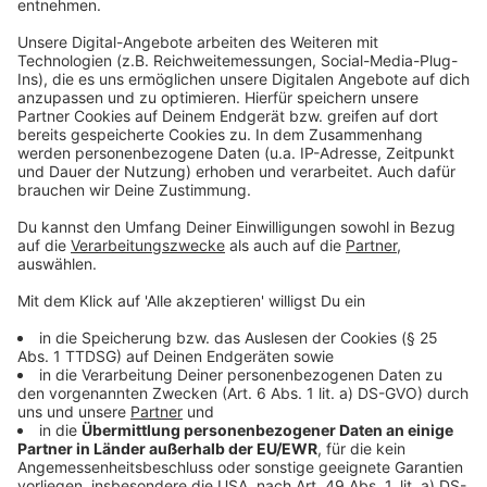
Anzeige
Über welche Wege werden wir informiert?
Anzeige
Dies sind die Wege, die dafür sorgen sollen, dass die
allermeisten Menschen am Warntag erreicht werden
können:
Sirenen: Über 6.000 Sirenen gibt es in NRW
Warn-Apps: NINA oder Katwarn sollen eine
Probewarnung versenden
Medien: Unter anderem bei uns im Radio werdet
ihr informiert. Es wird ein Warntext durchgegeben
Infotafeln: Die Infotafeln, beispielsweise in
Innenstädten oder an wichtigen Kreuzungen,
werden auch auf den Warntag hinweisen