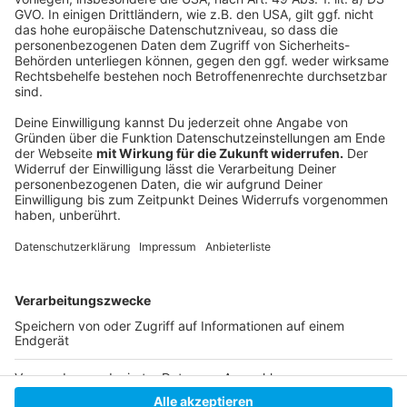
Bahnsteige und Züge: Auch hier sollen Durchsagen
sowie Meldungen auf Anzeigetafeln
durchgegeben
Cell Broadcast: Smartphones werden durch das
Cell Brodcast-System mit einem Warntext und
einen lauten Ton bestückt. (Hinweis: Das Cell
Brodcast-System entwarnt nicht um 11:45 Uhr
wie die anderen Systeme)
Anzeige
Anzeige
Anzeige