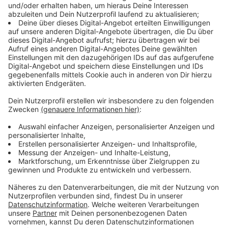
Warum gibt es Warntage überhaupt?
Anzeige
Seit 2018 werden regelmäßige Warntage abgehalten,
teils nur landesweit oder aber auch bundesweit.
Alarmsysteme müssen zum Katastrophenfall
getestet werden, Bürgerinnen und Bürger generell
"sensibilisiert" werden. Am 14. September 2023 fand
der letzte bundesweite Warntag statt. Dazu sagte
NRW-Innenminister Herbert Reul: "Übung macht den
Meister. Deshalb nutzen wir die Gelegenheit, um auch
den Menschen in Nordrhein-Westfalen die Warnung
näherzubringen. Im Ernstfall muss nicht nur die Technik
funktionieren, auch die Leute müssen wachgerüttelt
werden."