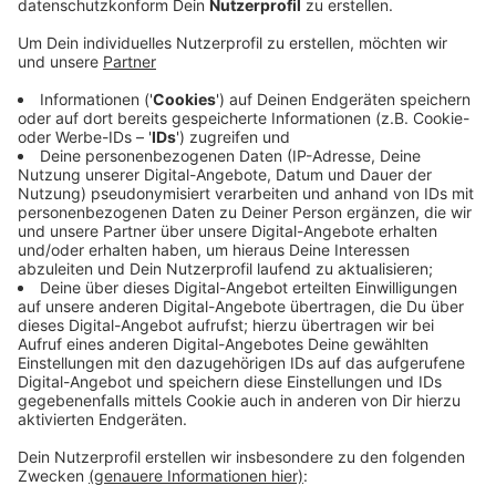
getestet. Es gibt einen langen Dauerton, dann
einen Auf- und Abschwellenden Warnton und zum
Schluss wieder den Warnton.
Veröffentlicht:
Mittwoch, 09.09.2020 17:58
Anzeige
Die Feuerwehr möchte damit herausfinden, ob es im
Lücken im Warnnetz der Stadt gibt. Wer das Signal
nicht deutlich genug hört, kann das bei der Stadt
melden. Die Infos dazu stehen auf ad.de. Bevor ab 11
Uhr getestet wird, werden auch die Rheinbahn über die
Anzeigetafeln und die Bundes-Warnapp NINA auf den
Sirenentest hinweisen.
Anzeige