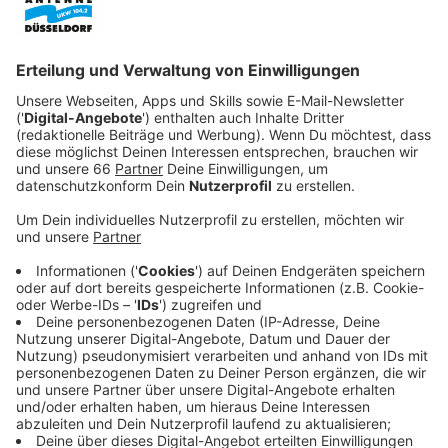
Steuergeldern.
Veröffentlicht:
Mittwoch, 10.06.2026 10:54
Anzeige
Zuspruch vom Bund der Steuerahler
Anzeige
Die Entscheidung, das Projekt Neue Oper zu stoppen,
verdiene Respekt, so der Bund der Steuerzahler NRW.
Es gehöre Mut dazu, von weit fortgeschrittenen
Plänen Abstand zu nehmen und eigene Beschlüsse
kritisch zu hinterfragen. Dass die Oper nun doch nicht
gebaut wird, zeige zudem, dass die Stadt bereit sei,
sich ihrer finanziellen Lage zu stellen und ihre
Prioritäten neu zu ordnen.