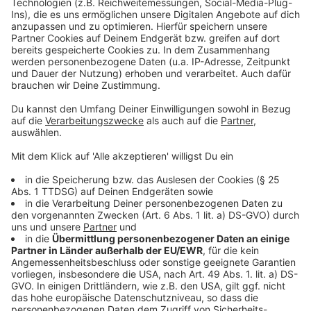
Hier geht es zu der ausführlichen Mitteilung vom Bund
der Steuerzahler NRW
Oper in Düsseldorf: Hohe Kosten am alten Standort
Opernneubau gestoppt: So reagieren die Parteien
Anzeige
Folge uns für mehr News & Updates:
Anzeige
Instagram
|
Facebook
|
WhatsApp-Kanal
Anzeige