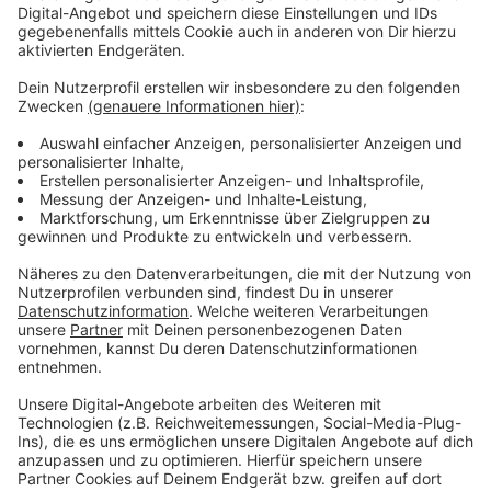
Mehr Infos und Links zum Thema:
Anzeige
Alle Termine in diesem Jahr:
12. April | 03. Mai | 21. Juni | 12. Juli I 09. August | 13.
September | 11. Oktober | 08. November
So haben wir über den ersten Fischmarkt des Jahres
berichtet
Hier geht es zu unserem Veranstaltungskalender
Anzeige
Folge uns für mehr News & Updates:
Anzeige