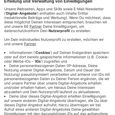
Anzeige
Am Sonntag dürfte es wieder voll am
Tonhallenufer
werden: Der zweite
Fischmarkt
der Saison steht an.
Von 11 bis 17 Uhr können wir von Stand zu Stand
bummeln. Rund 75 Ausstellerinnen und Aussteller
bieten neben kulinarischen Spezialitäten auch Weine,
Schmuck, Mode oder Blumen an. Außerdem können
sich Besucherinnen und Besucher über Live-Musik
freuen. Den Fischmarkt gibt es an insgesamt acht
Sonntagen im Jahr - der nächste ist dann wieder am
21. Juni.
Anzeige