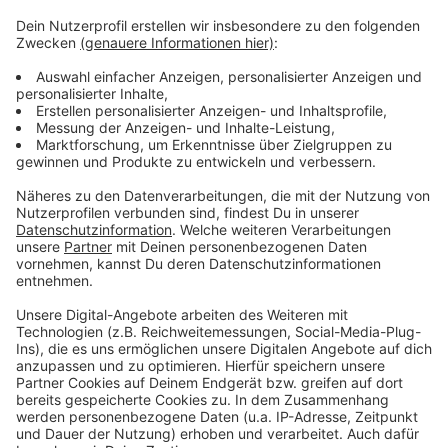
Weiter stark nachgefragt auf dem Düsseldorfer
Immobilienmarkt sind dagegen Eigentumswohnungen
oder -häuser. Das sei besonders in Krisenzeiten eine
sichere Geldanlage, so Schnorrenberger weiter. Im
März und April waren Wohnungen zwar kurzzeitig
günstiger geworden. Mittlerweile gehen die
Kaufpreise aber wieder in die Höhe.
Anzeige
Anzeige