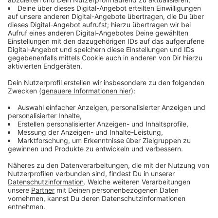
Termine online vorher buchen
Anzeige
Das Angebot gilt jeweils von 6-16 Uhr. Zusätzlich
verlängert die Stadt an zwei Mittwochnachmittagen
vor den Sommerferien die Öffnungszeiten in allen
Bürgerbüros bis 18 Uhr. Termine müssen vorab online
gebucht werden.
Anzeige
Alle Termine im Überblick:
Anzeige
Hallenbad Rheinblick am
5. Mai