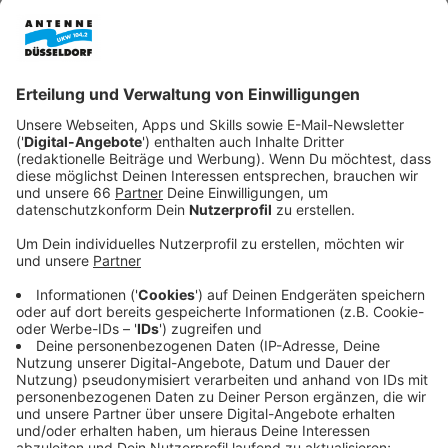
Anzeige
Vier Termine, vier Locations
Anzeige
Die sogenannten
Pop-up-Bürgerbüros
der Stadt
ermöglichen es uns, den Gang zum Amt mit etwas
Vergnüglichem zu verbinden - beispielsweise mit
einem Besuch in der Münster-Therme. Oder mit einem
Abstecher in den Schlossturm im Schifffahrtsmuseum
– dort gibt es Bürgerservice mit Blick auf den Rhein,
heißt es.
Anzeige