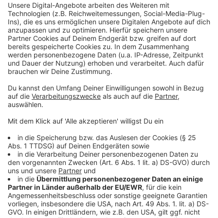
Aquazoo Löbbecke Museum am
2. Juni
Münster-Therme am
24. Juni
SchifffahrtMuseum am am
26. Juni
Jeweils von 6 bis 16 Uhr
Terminbuchung per Mail (Pop-up-Sommer): popup-
buergerbuero@duesseldorf.de
Anzeige
Weitere Infos und Links zum Thema:
Anzeige
Das meldet die Stadt
Flexible Ausweisabholung in Düsseldorf