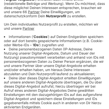
Veröffentlicht:
Montag, 18.05.2020 04:59
Anzeige
Beim Standes- und dem Straßenverkehrsamt geht das
online. Für einen Termin im Bürgerbüro müssen wir eine
Hotline der Stadt anrufen (0211 / 8 999 111). Ab
heute öffnen erst einmal nur einige Bürgerbüros. Und
zwar in Bilk, Eller, Rath, Benrath und Oberkassel. Die
anderen Standorte sollen nach und nach folgen. Dann
werde es auch wieder mehr Termine geben. Bei allen
Behördengängen müssen wir natürlich die Hygiene-
und Abstandsregeln genau einhalten.
Anzeige