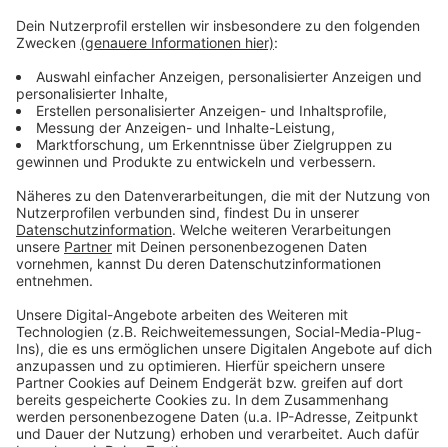
Terminvereinbarung im Bürgerbüro: (0211) 8 999 111
Hier geht es zum
Straßenverkehrsamt
.
Hier geht es zum
Standesamt.
Ausführliche
Hinweise
der Stadt zur Wiedereröffnung.
Anzeige
Anzeige